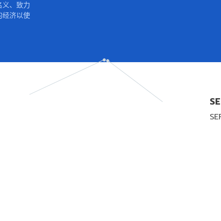
名义、致力
的经济以使
SE
SE