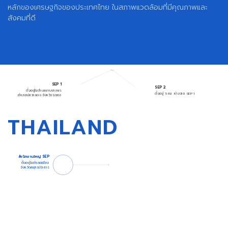
หลักของเศรษฐกิจของประเทศไทย ในสภาพแวดล้อมที่มีคุณภาพและ
สังคมที่ดี
SEP 1
SEP 2
ตั้งอยู่ในตำบลมาบยางพร
ตั้งอยู่ 5 กม. ห่างจาก SEP 1
อำเภอปลวกแดง จังหวัดระยอง
THAILAND
สิทธิพิเศษ
สำนักงานใหญ่ SEP
BOI และ EEC
ตั้งอยู่ในอำเภอเมือง
จังหวัดสมุทรปราการ