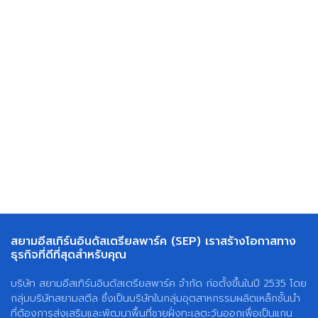
สยามอีสเทิร์นอินดัสเตรียลพาร์ค (SEP) เราสร้างโอกาสทาง
ธุรกิจที่ดีที่สุดสำหรับคุณ
บริษัท สยามอีสเทิร์นอินดัสเตรียลพาร์ค จำกัด ก่อตั้งขึ้นในปี 2535 โดย
กลุ่มบริษัทสยามสตีล ซึ่งเป็นบริษัทในกลุ่มอุตสาหกรรมผลิตเหล็กชั้นนำ
ที่ต้องการส่งเสริมและพัฒนาพื้นที่ชายฝั่งทะเลตะวันออกเพื่อเป็นแกน