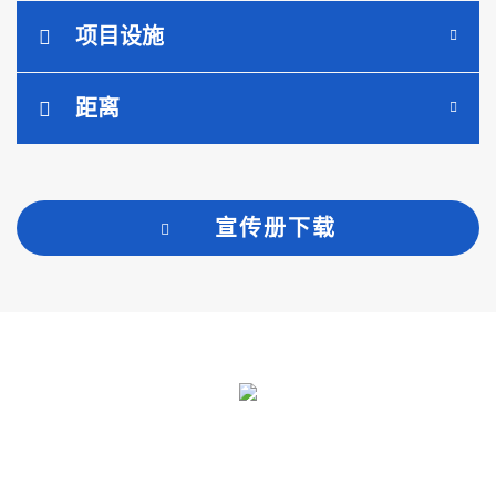
项目设施
距离
宣传册下载
SIAM EASTERN INDUSTRIAL PARK
COMPANY LIMITED (SEP GROUP)