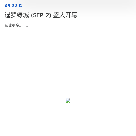
24.03.15
暹罗绿城 (SEP 2) 盛大开幕
阅读更多。。。
SIAM EASTERN INDUSTRIAL PARK
COMPANY LIMITED (SEP GROUP)
120/88 M. 6 Teparak Road, Teparak,